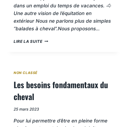
dans un emploi du temps de vacances. 🐴
Une autre vision de l’équitation en
extérieur Nous ne parlons plus de simples
“balades à cheval”.Nous proposons…
🌿
LIRE LA SUITE
POURQUOI
NOUS
NE
PROPOSERONS
PLUS
NON CLASSÉ
DE
Les besoins fondamentaux du
SIMPLES
BALADES
cheval
À
CHEVAL
Par
25 mars 2023
sandrinehudry18
Pour lui permettre d’être en pleine forme